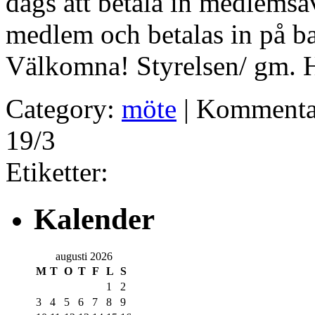
dags att betala in medlemsa
medlem och betalas in på 
Välkomna! Styrelsen/ gm. H
Category:
möte
|
Kommentar
19/3
Etiketter:
Kalender
augusti 2026
M
T
O
T
F
L
S
1
2
3
4
5
6
7
8
9